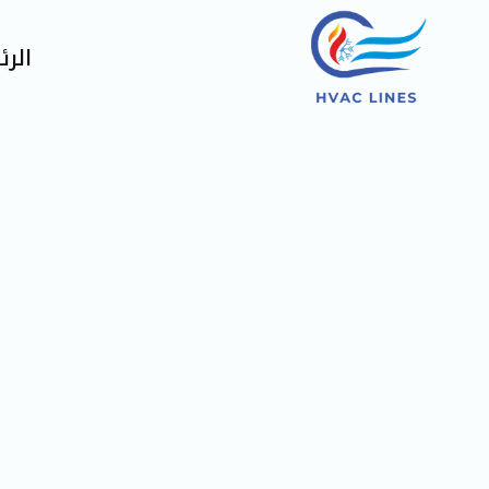
Ski
t
الر
conten